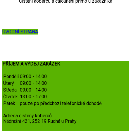
Čištění koberců a čalounění přímo u zákazníka
ÚVODNÍ STRANA
PŘÍJEM A VÝDEJ ZAKÁZEK
Pondělí
09:00 - 14:00
Úterý
09:00 - 14:00
Středa
09:00 - 14:00
Čtvrtek
13:00 - 17:00
Pátek
pouze po předchozí telefonické dohodě
Adresa čistírny koberců:
Nádražní 421, 252 19 Rudná u Prahy