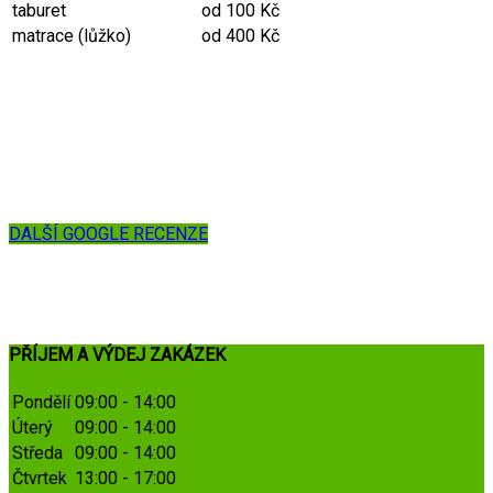
taburet
od 100 Kč
matrace (lůžko)
od 400 Kč
DALŠÍ GOOGLE RECENZE
PŘÍJEM A VÝDEJ ZAKÁZEK
Pondělí
09:00 - 14:00
Úterý
09:00 - 14:00
Středa
09:00 - 14:00
Čtvrtek
13:00 - 17:00